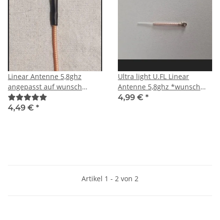
Linear Antenne 5,8ghz
Ultra light U.FL Linear
angepasst auf wunsch
Antenne 5,8ghz *wunsch
Kanal (ohne Stecker)
Kanal*
4,99 €
*
4,49 €
*
Artikel 1 - 2 von 2