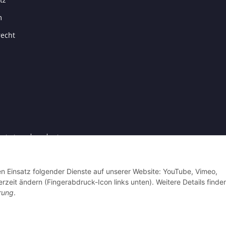
m
recht
satzsteuer berechnet.
4 Antennenfreund.de - Alle Rechte vorbehalten.
den Einsatz folgender Dienste auf unserer Website: YouTube, Vimeo,
rzeit ändern (Fingerabdruck-Icon links unten). Weitere Details finde
rung
.