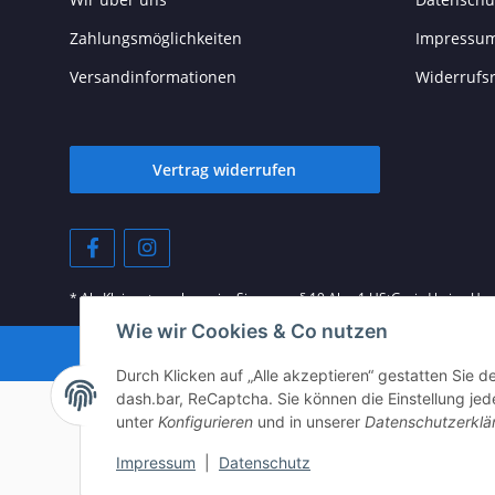
Zahlungsmöglichkeiten
Impressu
Versandinformationen
Widerrufs
Vertrag widerrufen
* Als Kleinunternehmer im Sinne von § 19 Abs. 1 UStG wird keine Um
Wie wir Cookies & Co nutzen
© © 202
Durch Klicken auf „Alle akzeptieren“ gestatten Sie 
dash.bar, ReCaptcha. Sie können die Einstellung jede
unter
Konfigurieren
und in unserer
Datenschutzerklä
Impressum
|
Datenschutz