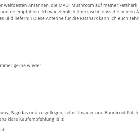
der weltbesten Antennen, die MAD- Mushroom auf meiner Fatshark 
eund.de empfohlen. Ich war ziemlich überrascht, dass die beiden
s Bild liefern!!! Diese Antenne für die Fatshark kann ich euch sehr
 immer gerne wieder
f
ay, Pagodas und co geflogen, selbst Invader und Bandicoot Patch ab
nz klare Kaufempfehlung !!! :))
auf