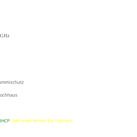
 GHz
 Gummischutz
Hochhaus
RHCP
SMA-male Winkel für Fatshark