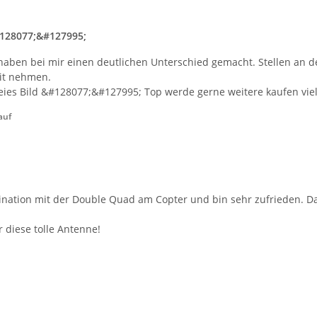
#128077;&#127995;
 haben bei mir einen deutlichen Unterschied gemacht. Stellen an d
mit nehmen.
eies Bild &#128077;&#127995; Top werde gerne weitere kaufen vie
auf
ation mit der Double Quad am Copter und bin sehr zufrieden. Das B
 diese tolle Antenne!