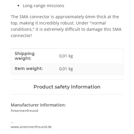
Long-range missions
The SMA connector is approximately 6mm thick at the
top, making it incredibly robust. Under "normal
conditions," it is extremely difficult to damage this SMA
connector!
Shipping
Item information
Value
0,01 kg
weight:
Item weight:
0,01
kg
Product safety information
Manufacturer information:
Antennenfreund
, ,
www.antennenfreund.de