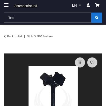
EN
Back to list
DJI HD FPV System