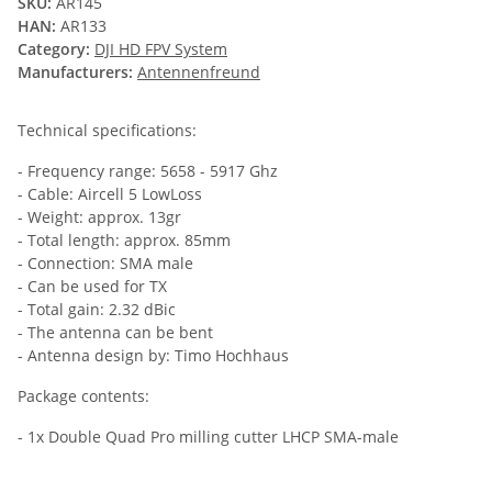
SKU:
AR145
HAN:
AR133
Category:
DJI HD FPV System
Manufacturers:
Antennenfreund
Technical specifications:
- Frequency range: 5658 - 5917 Ghz
- Cable: Aircell 5 LowLoss
- Weight: approx. 13gr
- Total length: approx. 85mm
- Connection: SMA male
- Can be used for TX
- Total gain: 2.32 dBic
- The antenna can be bent
- Antenna design by: Timo Hochhaus
Package contents:
- 1x Double Quad Pro milling cutter LHCP SMA-male