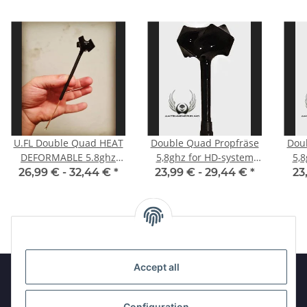
U.FL Double Quad HEAT
Double Quad Propfräse
Dou
DEFORMABLE 5.8ghz
5,8ghz for HD-system
5,8
LHCP for DJI HD FPV
LHCP SMA male
L
26,99 € -
32,44 €
*
23,99 € -
29,44 €
*
23
Caddx Vista System
Accept all
Information
Configuration