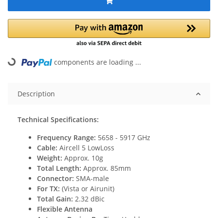
ding...
components are loading ...
Description
Technical Specifications:
Frequency Range:
5658 - 5917 GHz
Cable:
Aircell 5 LowLoss
Weight:
Approx. 10g
Total Length:
Approx. 85mm
Connector:
SMA-male
For TX:
(Vista or Airunit)
Total Gain:
2.32 dBic
Flexible Antenna