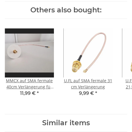
Others also bought:
MMCX auf SMA fermale
U.FL auf SMA fermale 31
U.FL au
40cm Verlängerung für
cm Verlängerung
21
DJI Airunit
11,99 €
*
9,99 €
*
Similar items