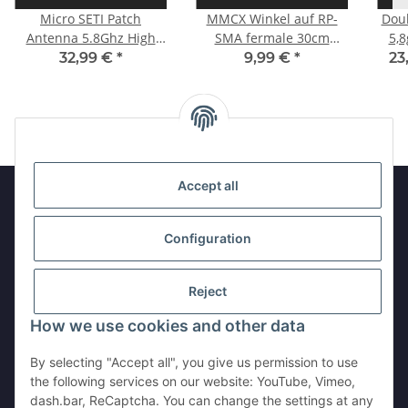
Micro SETI Patch
MMCX Winkel auf RP-
Dou
Antenna 5.8Ghz High
SMA fermale 30cm
5,8
Gain RP SMA male
Verlängerung für DJI
L
32,99 €
*
9,99 €
*
23
especially for DJI HD FPV
Airunit
system
Accept all
Information
Configuration
Legal
Reject
How we use cookies and other data
Withdraw contract
By selecting "Accept all", you give us permission to use
the following services on our website: YouTube, Vimeo,
dash.bar, ReCaptcha. You can change the settings at any