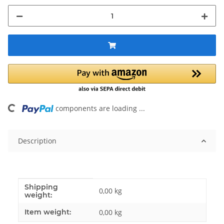
ing...
components are loading ...
Description
Shipping
Item information
Value
0,00 kg
weight:
Item weight:
0,00
kg