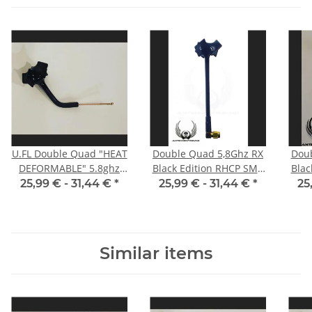
U.FL Double Quad "HEAT
Double Quad 5,8Ghz RX
Doub
DEFORMABLE" 5.8ghz
Black Edition RHCP SMA
Blac
polarized RHCP
male angle
male
25,99 € -
31,44 €
*
25,99 € -
31,44 €
*
25
Similar items