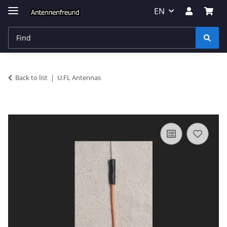
EN
Back to list
U.FL Antennas