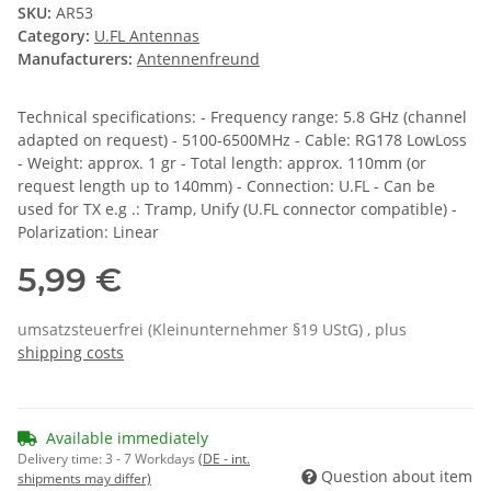
SKU:
AR53
Category:
U.FL Antennas
Manufacturers:
Antennenfreund
Technical specifications: - Frequency range: 5.8 GHz (channel
adapted on request) - 5100-6500MHz - Cable: RG178 LowLoss
- Weight: approx. 1 gr - Total length: approx. 110mm (or
request length up to 140mm) - Connection: U.FL - Can be
used for TX e.g .: Tramp, Unify (U.FL connector compatible) -
Polarization: Linear
5,99 €
umsatzsteuerfrei (Kleinunternehmer §19 UStG) , plus
shipping costs
Available immediately
Delivery time:
3 - 7 Workdays
(DE - int.
Question about item
shipments may differ)