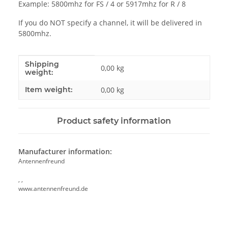
Example: 5800mhz for FS / 4 or 5917mhz for R / 8
If you do NOT specify a channel, it will be delivered in
5800mhz.
Shipping
Item information
Value
0,00 kg
weight:
Item weight:
0,00
kg
Product safety information
Manufacturer information:
Antennenfreund
, ,
www.antennenfreund.de