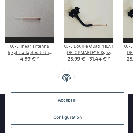
U.FL linear antenna
U.FL Double Quad "HEAT
U.FL
5,8ghz adapted to the
DEFORMABLE" 5.8ghz
DE
desired channel
polarized RHCP
LH
4,99 €
*
25,99 € -
31,44 €
*
25
Ca
Accept all
Information
Configuration
Legal