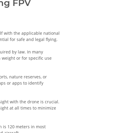
ing FPV
lf with the applicable national
ial for safe and legal flying.
quired by law. In many
 weight or for specific use
orts, nature reserves, or
aps or apps to identify
ight with the drone is crucial.
ight at all times to minimize
h is 120 meters in most
d aircraft.