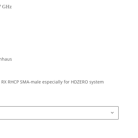
17 GHz
chhaus
a RX RHCP SMA-male especially for HDZERO system