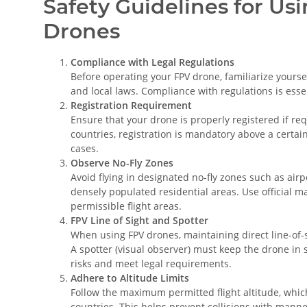
Safety Guidelines for Us
Drones
Compliance with Legal Regulations
Before operating your FPV drone, familiarize yourse
and local laws. Compliance with regulations is essent
Registration Requirement
Ensure that your drone is properly registered if re
countries, registration is mandatory above a certain
cases.
Observe No-Fly Zones
Avoid flying in designated no-fly zones such as airp
densely populated residential areas. Use official m
permissible flight areas.
FPV Line of Sight and Spotter
When using FPV drones, maintaining direct line-of-s
A spotter (visual observer) must keep the drone in s
risks and meet legal requirements.
Adhere to Altitude Limits
Follow the maximum permitted flight altitude, whic
countries. This helps prevent collisions with manne