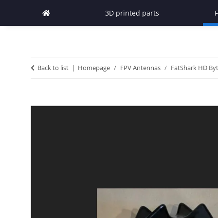
3D printed parts
Back to list
Homepage
FPV Antennas
FatShark HD Byt