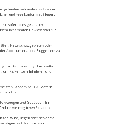
ie geltenden nationalen und lokalen
sicher und regelkonform zu fliegen.
 ist, sofern dies gesetzlich
b einem bestimmten Gewicht oder für
häfen, Naturschutzgebieten oder
oder Apps, um erlaubte Fluggebiete zu
ng zur Drohne wichtig. Ein Spotter
n, um Risiken zu minimieren und
n meisten Ländern bei 120 Metern
 vermeiden.
, Fahrzeugen und Gebäuden. Ein
 Drohne vor möglichen Schäden.
nissen. Wind, Regen oder schlechte
rächtigen und das Risiko von