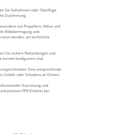
den Sie Aufnahmen oder Überflüge
che Zustimmung.
besondere von Propellern, Akkus und
ile Bildübertragung und
rsetzt werden, um technische
Üben Sie sichere Notlandungen und
e korrekt konfiguriert sind.
rn vorgeschrieben. Eine entsprechende
es Unfalls oder Schadens an Dritten.
ofessioneller Ausrüstung und
nd positiven FPV-Erlebnis bei.