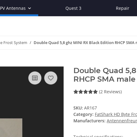
FPV Antennas
Quest 3
Repair
e Frost System
Double Quad 5,8 ghz MINI RX Black Edition RHCP SMA 
Double Quad 5,8
RHCP SMA male
(2 Reviews)
SKU:
AR167
Category:
FatShark HD Byte Fr
Manufacturers:
Antennenfreu
Technical specifications: