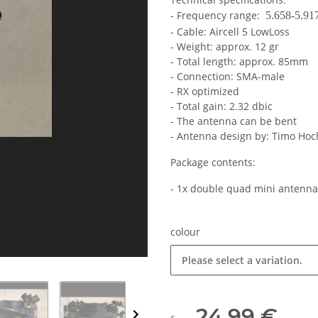
- Frequency range:
5.658-5.9
- Cable: Aircell 5 LowLoss
- Weight: approx. 12 gr
- Total length: approx. 85mm
- Connection: SMA-male
- RX optimized
- Total gain: 2.32 dbic
- The antenna can be bent
- Antenna design by: Timo Ho
Package contents:
- 1x double quad mini antenn
colour
Please select a variation.
24,99 €