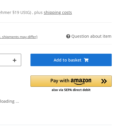
ehmer §19 UStG) , plus
shipping costs
Question about item
t. shipments may differ)
Add to basket
oading ...