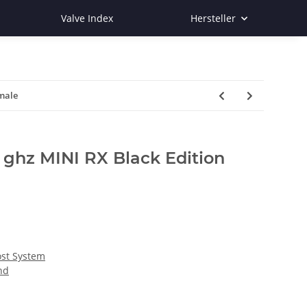
Valve Index
Hersteller
male
 ghz MINI RX Black Edition
ost System
nd