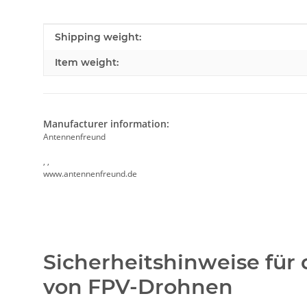
Item information
Value
Shipping weight:
Item weight:
Manufacturer information:
Antennenfreund
, ,
www.antennenfreund.de
Sicherheitshinweise für
von FPV-Drohnen