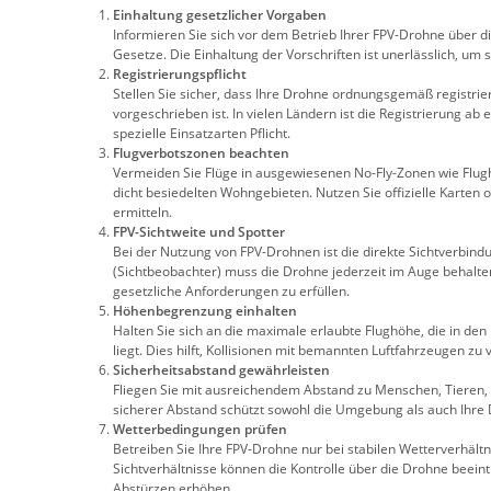
Einhaltung gesetzlicher Vorgaben
Informieren Sie sich vor dem Betrieb Ihrer FPV-Drohne über d
Gesetze. Die Einhaltung der Vorschriften ist unerlässlich, um 
Registrierungspflicht
Stellen Sie sicher, dass Ihre Drohne ordnungsgemäß registriert
vorgeschrieben ist. In vielen Ländern ist die Registrierung a
spezielle Einsatzarten Pflicht.
Flugverbotszonen beachten
Vermeiden Sie Flüge in ausgewiesenen No-Fly-Zonen wie Flug
dicht besiedelten Wohngebieten. Nutzen Sie offizielle Karten 
ermitteln.
FPV-Sichtweite und Spotter
Bei der Nutzung von FPV-Drohnen ist die direkte Sichtverbindu
(Sichtbeobachter) muss die Drohne jederzeit im Auge behalte
gesetzliche Anforderungen zu erfüllen.
Höhenbegrenzung einhalten
Halten Sie sich an die maximale erlaubte Flughöhe, die in de
liegt. Dies hilft, Kollisionen mit bemannten Luftfahrzeugen zu
Sicherheitsabstand gewährleisten
Fliegen Sie mit ausreichendem Abstand zu Menschen, Tieren
sicherer Abstand schützt sowohl die Umgebung als auch Ihre
Wetterbedingungen prüfen
Betreiben Sie Ihre FPV-Drohne nur bei stabilen Wetterverhält
Sichtverhältnisse können die Kontrolle über die Drohne beeint
Abstürzen erhöhen.