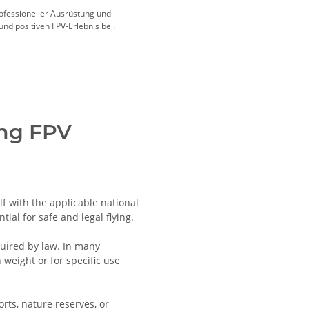
ofessioneller Ausrüstung und
nd positiven FPV-Erlebnis bei.
ing FPV
lf with the applicable national
ial for safe and legal flying.
quired by law. In many
 weight or for specific use
orts, nature reserves, or