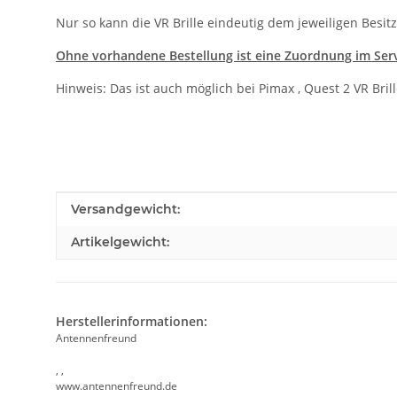
Nur so kann die VR Brille eindeutig dem jeweiligen Besi
Ohne vorhandene Bestellung ist eine Zuordnung im Ser
Hinweis: Das ist auch möglich bei Pimax , Quest 2 VR Bril
Produkteigenschaft
Wert
Versandgewicht:
Artikelgewicht:
Herstellerinformationen:
Antennenfreund
, ,
www.antennenfreund.de