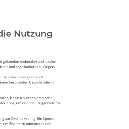
 die Nutzung
ie geltenden nationalen und lokalen
sicher und regelkonform zu fliegen.
 ist, sofern dies gesetzlich
b einem bestimmten Gewicht oder für
häfen, Naturschutzgebieten oder
oder Apps, um erlaubte Fluggebiete zu
ng zur Drohne wichtig. Ein Spotter
n, um Risiken zu minimieren und