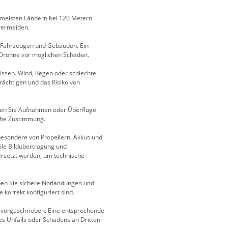
n meisten Ländern bei 120 Metern
 vermeiden.
, Fahrzeugen und Gebäuden. Ein
 Drohne vor möglichen Schäden.
nissen. Wind, Regen oder schlechte
rächtigen und das Risiko von
den Sie Aufnahmen oder Überflüge
che Zustimmung.
besondere von Propellern, Akkus und
ile Bildübertragung und
rsetzt werden, um technische
Üben Sie sichere Notlandungen und
e korrekt konfiguriert sind.
rn vorgeschrieben. Eine entsprechende
es Unfalls oder Schadens an Dritten.